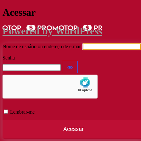
Acessar
Powered by WordPress
Nome de usuário ou endereço de e-mail
Senha
Lembrar-me