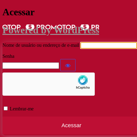
Acessar
Powered by WordPress
Nome de usuário ou endereço de e-mail
Senha
Lembrar-me