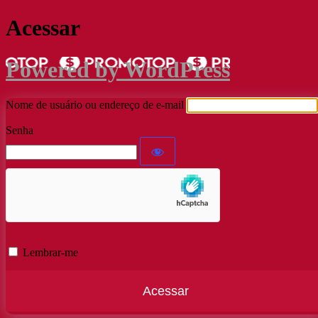
Acessar
Powered by WordPress
Nome de usuário ou endereço de e-mail
Senha
Lembrar-me