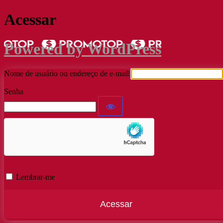
Acessar
Powered by WordPress
Nome de usuário ou endereço de e-mail
Senha
Lembrar-me