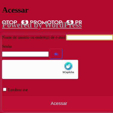
Acessar
Powered by WordPress
Nome de usuário ou endereço de e-mail
Senha
Lembrar-me