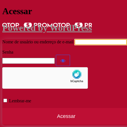
Acessar
Powered by WordPress
Nome de usuário ou endereço de e-mail
Senha
Lembrar-me