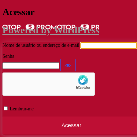
Acessar
Powered by WordPress
Nome de usuário ou endereço de e-mail
Senha
Lembrar-me