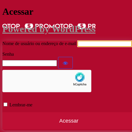
Acessar
Powered by WordPress
Nome de usuário ou endereço de e-mail
Senha
Lembrar-me