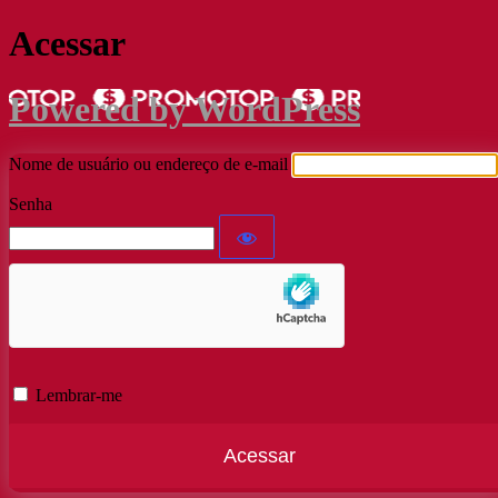
Acessar
Powered by WordPress
Nome de usuário ou endereço de e-mail
Senha
Lembrar-me