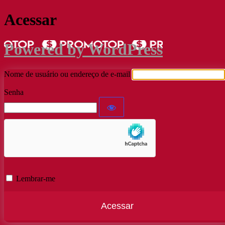
Acessar
Powered by WordPress
Nome de usuário ou endereço de e-mail
Senha
Lembrar-me