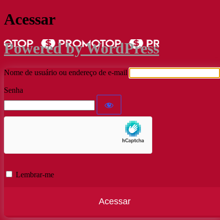
Acessar
Powered by WordPress
Nome de usuário ou endereço de e-mail
Senha
Lembrar-me