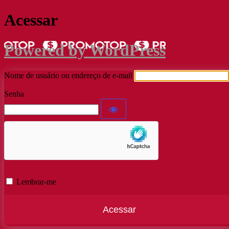
Acessar
Powered by WordPress
Nome de usuário ou endereço de e-mail
Senha
Lembrar-me