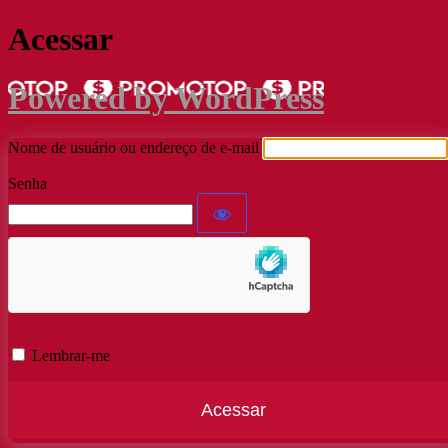
Acessar
Powered by WordPress
Nome de usuário ou endereço de e-mail
Senha
Lembrar-me