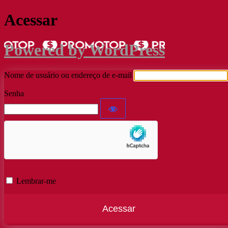
Acessar
Powered by WordPress
Nome de usuário ou endereço de e-mail
Senha
Lembrar-me