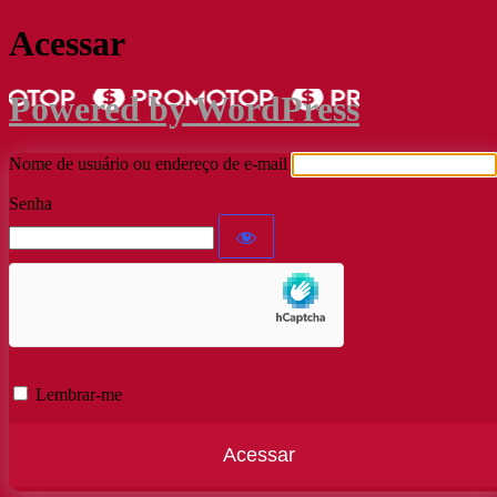
Acessar
Powered by WordPress
Nome de usuário ou endereço de e-mail
Senha
Lembrar-me