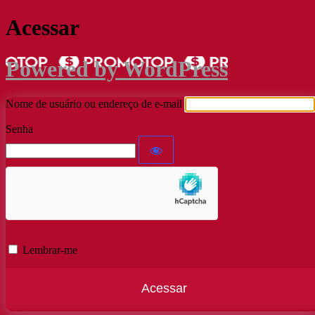
Acessar
Powered by WordPress
Nome de usuário ou endereço de e-mail
Senha
Lembrar-me