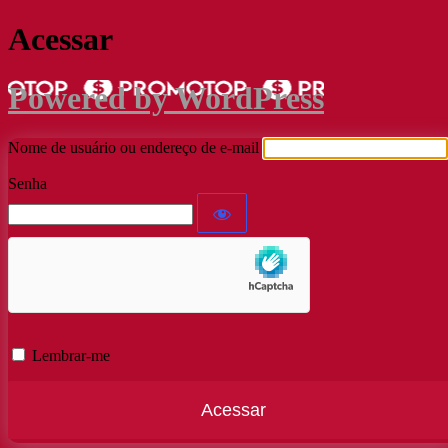
Acessar
Powered by WordPress
Nome de usuário ou endereço de e-mail
Senha
Lembrar-me