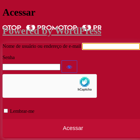
Acessar
Powered by WordPress
Nome de usuário ou endereço de e-mail
Senha
Lembrar-me