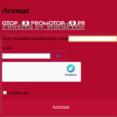
Acessar
Powered by WordPress
Nome de usuário ou endereço de e-mail
Senha
Lembrar-me