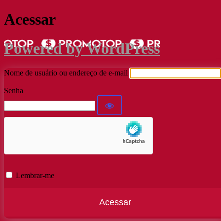
Acessar
Powered by WordPress
Nome de usuário ou endereço de e-mail
Senha
Lembrar-me