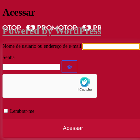
Acessar
Powered by WordPress
Nome de usuário ou endereço de e-mail
Senha
Lembrar-me