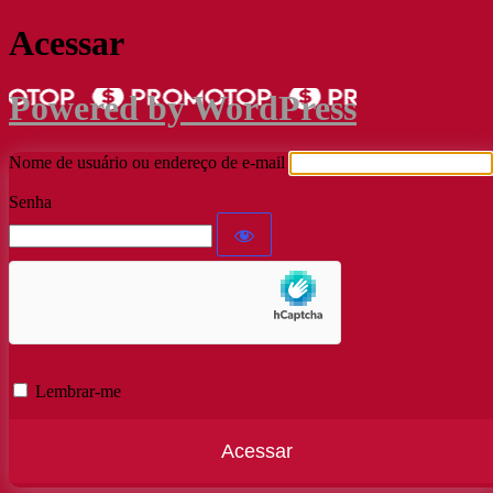
Acessar
Powered by WordPress
Nome de usuário ou endereço de e-mail
Senha
Lembrar-me