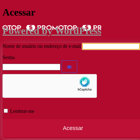
Acessar
Powered by WordPress
Nome de usuário ou endereço de e-mail
Senha
Lembrar-me