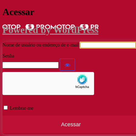
Acessar
Powered by WordPress
Nome de usuário ou endereço de e-mail
Senha
Lembrar-me